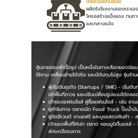
เครื่องมือทันสมัย
ผลิตในโรงงานของเราเอง
โครงสร้างแข็งแรง ทนทาน
และกลางแจ้ง
ซุ้มขายของสำเร็จรูป เป็นหนึ่งในทางเลือกยอดนิยมขอ
ใช้งาน เคลื่อนย้ายได้จริง และมีต้นทุนไม่สูง ซุ้ม
ผู้เริ่มต้นธุรกิจ (Startups / SME) - เริ่
เช่าพื้นที่ถาวร และปรับเปลี่ยนรูปแบบได้ตลอ
เจ้าของแฟรนไชส์ ผู้ซื้อแฟรนไชส์ - เช่น ชา
ผู้ค้าริมทาง ตลาดนัด Food Truck ปั๊มน้ำมั
ผู้จัดอีเวนต์ งานแฟร์ และบูธแสดงสินค้า -
เจ้าของพื้นที่ให้เช่า ตลาด คอมมูนิตี้มอลล์ 
ลักษณ์โครงการ