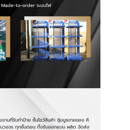
คราว Made-to-order ระบบไฟ
านที่รับทำป้าย ชั้นโชว์สินค้า ซุ้มบูธขายของ คี
รบวงจร ทุกขั้นตอน ทั้งรับออกแบบ ผลิต จัดส่ง