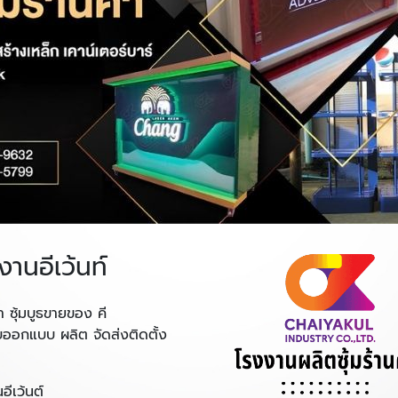
งานอีเว้นท์
า ซุ้มบูธขายของ คี
ับออกแบบ ผลิต จัดส่งติดตั้ง
ีเว้นต์