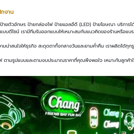
ักงาน
ำป้ายตัวอักษร ป้ายกล่องไฟ ป้ายแอลอีดี (LED) ป้ายโฆษณา บริก
ีแบบดีไซน์ เรามีทีมรับออกแบบให้เหมาะสมกับแนวคิดของร้านหรือ
่มความน่าสนใจให้ธุรกิจ สะดุดตาทั้งกลางวันและยามค่ำคืน เราผลิตได้ท
ไฟ ตามรูปแบบและตามงบประมาณราคาที่คุณพึงพอใจ เหมาะกับลูกค้า